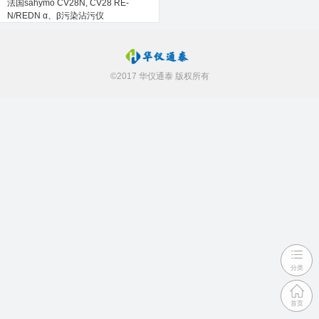
法国sahymo CV28N, CV28 RE-
N/REDN α、β污染沾污仪
©2017 华仪通泰 版权所有
分类
首页