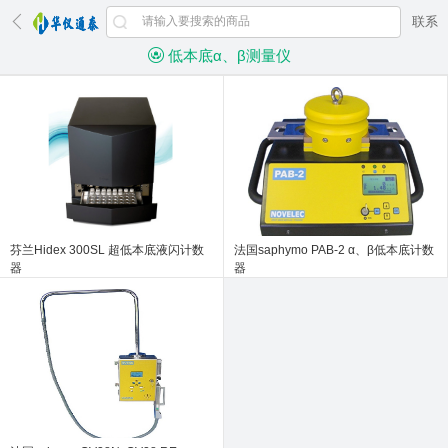
联系
低本底α、β测量仪
芬兰Hidex 300SL 超低本底液闪计数
法国saphymo PAB-2 α、β低本底计数
器
器