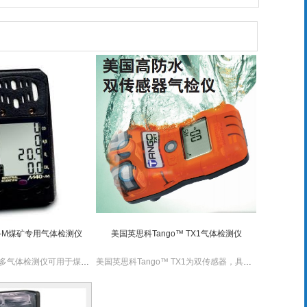
0-M煤矿专用气体检测仪
美国英思科Tango™ TX1气体检测仪
美国英思科M40•M多气体检测仪可用于煤矿、矿山作业或其他工作环境，确保人员不受缺氧（O2）及过氧、危险级别瓦斯（甲烷气体CH4）、有毒气体 (CO) 、（H2S）的危害。该仪器已获中国煤安标志(MA)。
美国英思科Tango™ TX1为双传感器，具有精度高，响应快，更好的保护工作人员的生命安全。