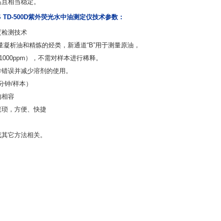
高且相当稳定。
NS TD-500D紫外荧光水中油测定仪
技术参数：
度检测技术
量凝析油和精炼的烃类，新通道
“B”
用于测量原油，
1000ppm
），不需对样本进行稀释。
作错误并减少溶剂的使用。
分钟
/
样本）
均相容
繁琐，方便、快捷
或其它方法相关。
m