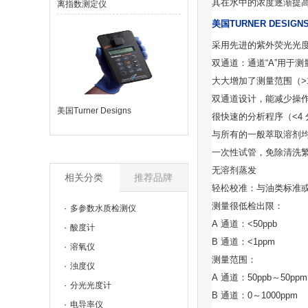
其在水中的浓度逐渐提
离指数测定仪
美国TURNER DESIG
采用先进的紫外荧光光
双通道：通道
“A”
用于测
大大增加了测量范围（
>
双通道设计，能减少操
美国Turner Designs
很快速的分析程序（
<4
与所有的一般萃取溶剂
一次性试管，免除清洗
无溶剂蒸发
相关分类
推荐品牌
轻松校准：与油类标准
测量很低检出限：
多参数水质检测仪
A
通道：
<50ppb
酸度计
B
通道：
<1ppm
溶氧仪
测量范围：
浊度仪
A
通道：
50ppb
～
50pp
分光光度计
B
通道：
0
～
1000ppm
电导率仪