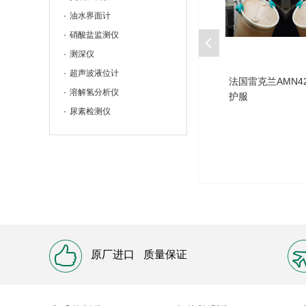
油水界面计
硝酸盐监测仪
测深仪
超声波液位计
管道防腐层检测仪
英国雷迪RD1000探地雷
雷克兰ict660 A
溶解氢分析仪
达
防化服
尿素检测仪
原厂进口
质量保证