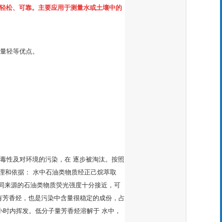
快速、轻松、可靠。主要应用于测量水或土壤中的
重量轻等优点。
。
的毒性及对环境的污染，在 逐步被淘汰。按照
理和依据： 水中石油类物质经正己烷萃取
不同来源的石油类物质荧光强度十分接近，可
有芳香烃，也是污染中含量很稳定的成份，占
小时内挥发。低分子量芳香烃溶解于 水中，