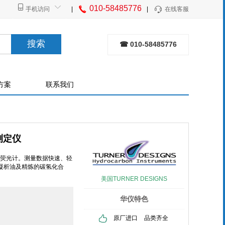
010-58485776
手机访问
|
|
在线客服
搜索
☎ 010-58485776
方案
联系我们
油测定仪
手持式荧光计。测量数据快速、轻
凝析油及精炼的碳氢化合
美国TURNER DESIGNS
华仪特色
原厂进口
品类齐全