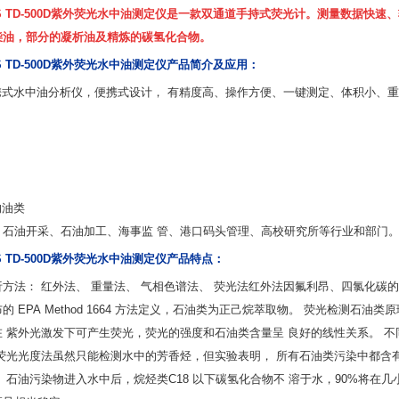
IGNS TD-500D紫外荧光水中油测定仪是一款双通道手持式荧光计。测量数据
柴油，部分的凝析油及精炼的碳氢化合物。
NS TD-500D紫外荧光水中油测定仪
产品简介及应用
：
携式水中油分析仪，便携式设计， 有精度高、操作方便、一键测定、体积小、
的油类
、石油开采、石油加工、海事监 管、港口码头管理、高校研究所等行业和部门
NS TD-500D紫外荧光水中油测定仪
产品特点：
方法： 红外法、 重量法、 气相色谱法、 荧光法红外法因氟利昂、四氯化碳
布的
EPA Method 1664
方法定义，石油类为正己烷萃取物。 荧光检测石油类原
 紫外光激发下可产生荧光，荧光的强度和石油类含量呈 良好的线性关系。 
荧光光度法虽然只能检测水中的芳香烃，但实验表明， 所有石油类污染中都含
。 石油污染物进入水中后，烷烃类
C18
以下碳氢化合物不 溶于水，
90%
将在几