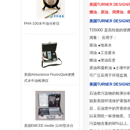
美国TURNER DES
燃油、原油、润滑油、
美国TURNER DESIG
PHA-100水中油分析仪
TD500D
是高性能的便
测量： 应用于：
柴油
●
地表水
润油
●
工业废水
燃油
●
泄油应变
原油和凝析油
●
土壤中
美国Amiscience FluoroQuik便携
可广泛应用于环境监测
式水中油检测仪
美国TURNER DESIG
石油类污染物的检测分析
较新美国环境保护署颁
后，石油类中的芳香烃在
以采用统一标准物质。 
污染物含量的
90%
以上
美国EMCEE modle 1140型水分