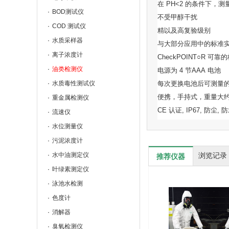
在
PH<2
的条件下，测
BOD测试仪
不受甲醇干扰
COD 测试仪
精以及高复验级别
水质采样器
与大部分应用中的标准
离子浓度计
CheckPOINT○R
可靠的
油类检测仪
电源为
4
节
AAA
电池
水质毒性测试仪
每次更换电池后可测量
便携，手持式，重量大
重金属检测仪
CE
认证
, IP67,
防尘
,
防
流速仪
水位测量仪
污泥浓度计
水中油测定仪
浏览记录
推荐仪器
叶绿素测定仪
泳池水检测
色度计
消解器
臭氧检测仪