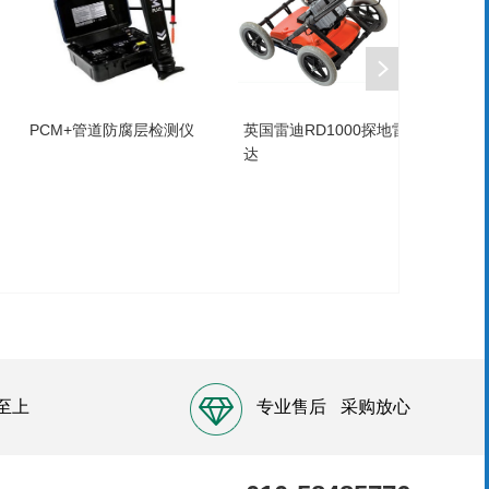
英国DIVERSE
德国SEA como170表面沾
MF300F+铁素体检测仪
污仪
至上
专业售后
采购放心