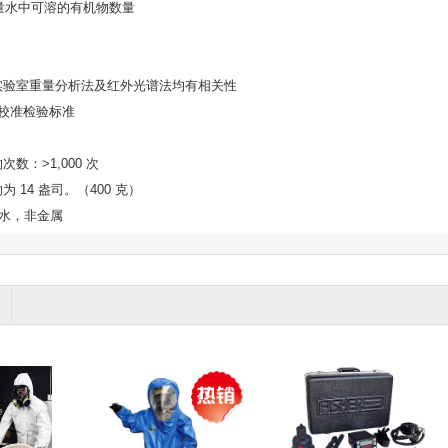
量水中可溶的有机物数量
实验室重量分析法及红外光谱法均有相关性
校准检验标准
的次数：
>1,000
次
约为
14
盎司。（
400
克）
水，非金属