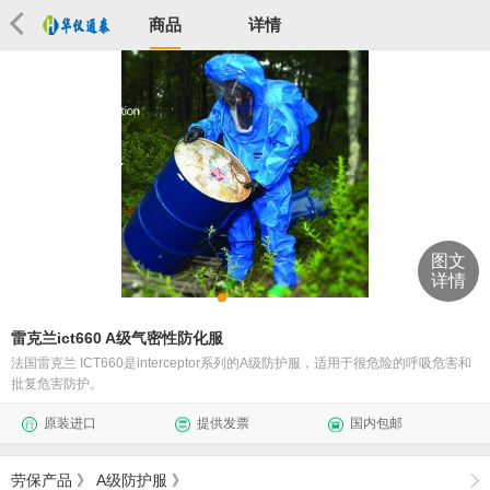
商品
详情
图文
详情
雷克兰ict660 A级气密性防化服
法国雷克兰 ICT660是interceptor系列的A级防护服，适用于很危险的呼吸危害和
批复危害防护。
原装进口
提供发票
国内包邮
劳保产品
》
A级防护服
》