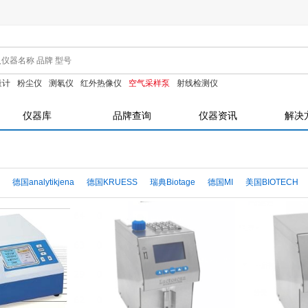
量计
粉尘仪
测氡仪
红外热像仪
空气采样泵
射线检测仪
仪器库
品牌查询
仪器资讯
解决
德国analytikjena
德国KRUESS
瑞典Biotage
德国MI
美国BIOTECH
ex
德国RBG
德国Funke Gerber