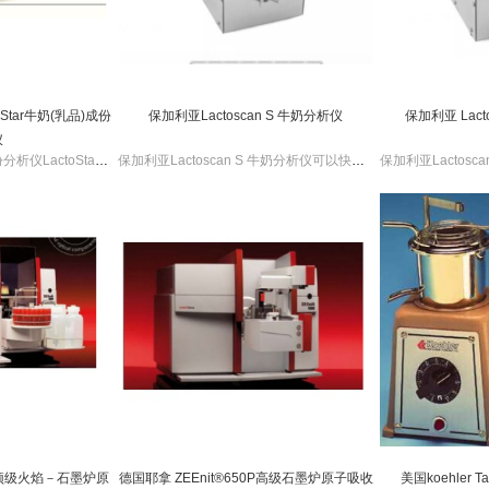
toStar牛奶(乳品)成份
保加利亚Lactoscan S 牛奶分析仪
保加利亚 Lact
仪
牛奶成份分析仪/乳品成份分析仪LactoStar存储了20套不同的乳品校准数据，测试不同乳品不需要重复校准，只需要更换到相应的校准数据下进行就可以了。可以进行原奶，全奶，脱脂奶以及奶油检测。对母乳，牛乳，羊奶都能进行相应检测。大约2分钟既可以得出结果。每次测试需要乳品30ml
保加利亚Lactoscan S 牛奶分析仪可以快速准确的检测出牛奶中脂肪、乳糖、蛋白质、非乳脂固体、、总固体、冰点、掺水率、PH、温度等。
0P顶级火焰－石墨炉原
德国耶拿 ZEEnit®650P高级石墨炉原子吸收
美国koehler