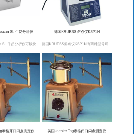
oscan SL 牛奶分析仪
德国KRUESS 熔点仪KSP1N
保加利亚Lactoscan SL 牛奶分析仪可以快速准确的检测出牛奶中脂肪、乳糖、蛋白质、非乳脂固体、、总固体、冰点、掺水率、PH、温度等。
德国KRUESS熔点仪KSP1N有两种型号可供选择KSP1N和KSP1D（带打印机）数字温度控制，德国KRUESS KSP1N熔点仪可检测毛细管中熔点高达360°C的粉状物质，操作简单、使用方便、密封性好。德国KRUESS 熔点仪KSP1N内置风扇可自动快速冷却。
 Tag泰格开口闪点测定仪
美国koehler Tag泰格闭口闪点测定仪