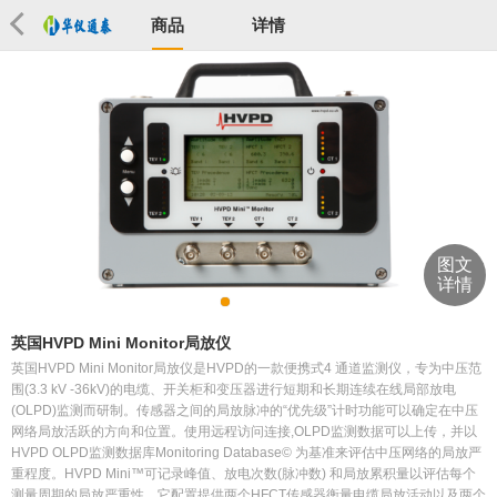
商品
详情
图文
详情
英国HVPD Mini Monitor局放仪
英国HVPD Mini Monitor局放仪是HVPD的一款便携式4 通道监测仪，专为中压范
围(3.3 kV -36kV)的电缆、开关柜和变压器进行短期和长期连续在线局部放电
(OLPD)监测而研制。传感器之间的局放脉冲的“优先级”计时功能可以确定在中压
网络局放活跃的方向和位置。使用远程访问连接,OLPD监测数据可以上传，并以
HVPD OLPD监测数据库Monitoring Database© 为基准来评估中压网络的局放严
重程度。HVPD Mini™可记录峰值、放电次数(脉冲数) 和局放累积量以评估每个
测量周期的局放严重性。它配置提供两个HFCT传感器衡量电缆局放活动以及两个