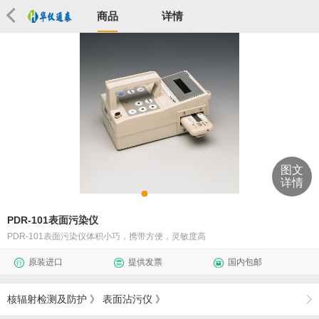
商品
详情
图文
详情
PDR-101表面污染仪
PDR-101表面污染仪体积小巧，携带方便，灵敏度高
原装进口
提供发票
国内包邮
核辐射检测及防护
》
表面沾污仪
》