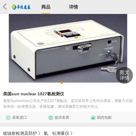
商品
详情
图文
详情
美国sun nuclear 1027氡检测仪
美国Sunnuclear公司生产的1027测氡仪，是目前世界上性价比很高，测量方式很
简单的一款便携仪器，价格低廉，测试准确是它的很大特点。
原装进口
提供发票
国内包邮
核辐射检测及防护
》
氡、钍测量仪
》