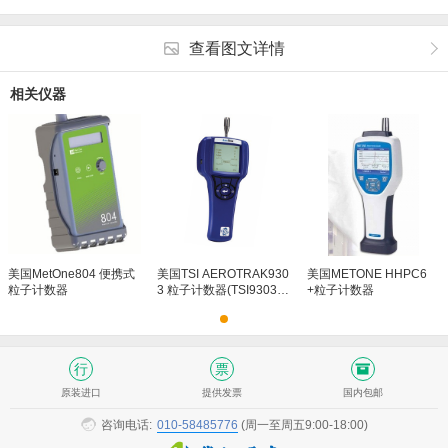
查看图文详情
相关仪器
美国MetOne804 便携式
美国TSI AEROTRAK930
美国METONE HHPC6
粒子计数器
3 粒子计数器(TSI9303粒
+粒子计数器
子计数器）
原装进口
提供发票
国内包邮
咨询电话:
010-58485776
(周一至周五9:00-18:00)