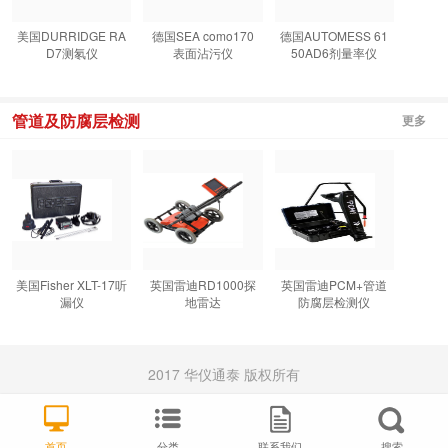
美国DURRIDGE RA
德国SEA como170
德国AUTOMESS 61
D7测氡仪
表面沾污仪
50AD6剂量率仪
管道及防腐层检测
更多
美国Fisher XLT-17听
英国雷迪RD1000探
英国雷迪PCM+管道
漏仪
地雷达
防腐层检测仪
2017 华仪通泰 版权所有
首页
分类
联系我们
搜索