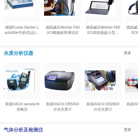
德国Funke Gerber L
德国威乐Wohler F40
德国威乐Wohler F60
德国威乐
actoStar牛奶(乳品)成
0CI燃烧效率测试仪
0CI高性能超小型烟
0C
份分析仪
气分析仪
水质分析仪器
更多
美国HACH sension6
美国HACH DR5000
美国HACH DR2800
美国HA
溶氧仪
分光光度计
分光光度计
气体分析及检测仪
更多